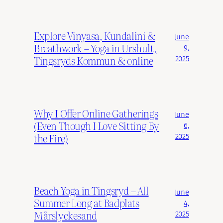
Explore Vinyasa, Kundalini &
June
Breathwork – Yoga in Urshult,
9,
Tingsryds Kommun & online
2025
Why I Offer Online Gatherings
June
(Even Though I Love Sitting By
6,
the Fire)
2025
Beach Yoga in Tingsryd – All
June
Summer Long at Badplats
4,
Mårslyckesand
2025