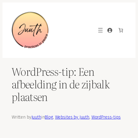
Skip
to
content
WordPress-tip: Een
afbeelding in de zijbalk
plaatsen
Written by
Juuth
in
Blog
, 
Websites by Juuth
, 
WordPress-tips