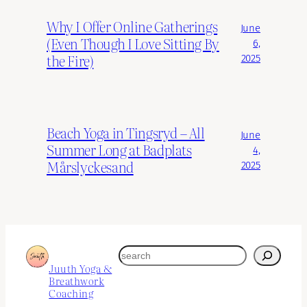
Why I Offer Online Gatherings
June
(Even Though I Love Sitting By
6,
the Fire)
2025
Beach Yoga in Tingsryd – All
June
Summer Long at Badplats
4,
Mårslyckesand
2025
search
Juuth Yoga &
Breathwork
Coaching