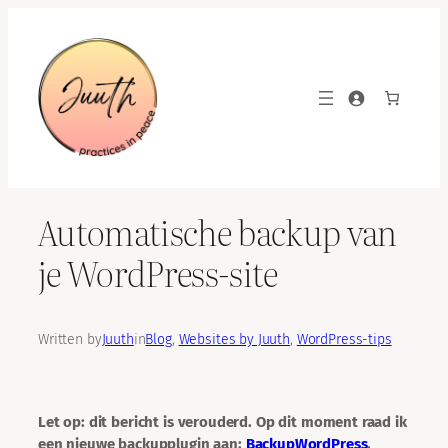
Skip
to
content
Automatische backup van
je WordPress-site
Written by
Juuth
in
Blog
, 
Websites by Juuth
, 
WordPress-tips
Let op: dit bericht is verouderd. Op dit moment raad ik
een nieuwe backupplugin aan:
BackupWordPress
.