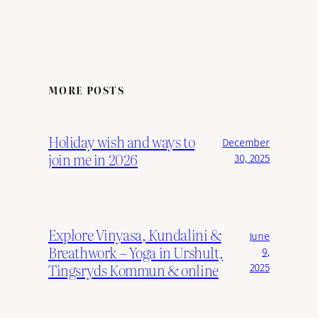
MORE POSTS
Holiday wish and ways to
December
join me in 2026
30, 2025
Explore Vinyasa, Kundalini &
June
Breathwork – Yoga in Urshult,
9,
Tingsryds Kommun & online
2025