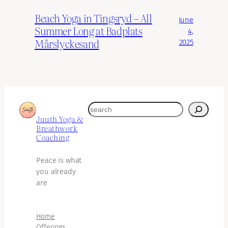
Beach Yoga in Tingsryd – All
June
Summer Long at Badplats
4,
Mårslyckesand
2025
search
Juuth Yoga &
Breathwork
Coaching
Peace is what
you already
are
Home
Offerings