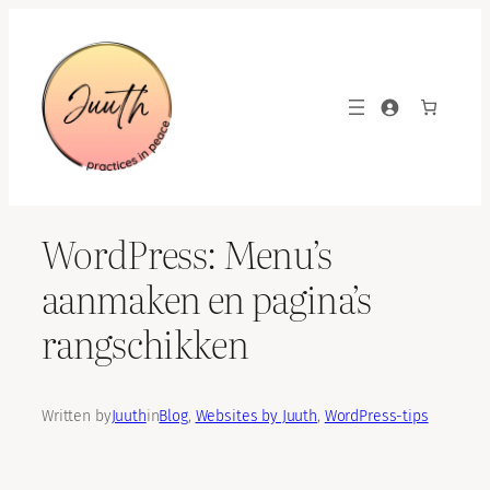
Skip
to
content
WordPress: Menu’s
aanmaken en pagina’s
rangschikken
Written by
Juuth
in
Blog
, 
Websites by Juuth
, 
WordPress-tips