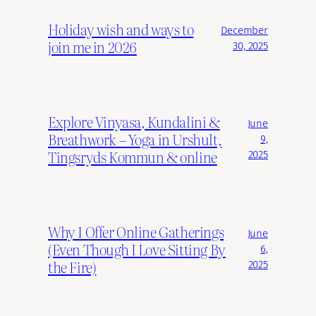
Holiday wish and ways to
December
join me in 2026
30, 2025
Explore Vinyasa, Kundalini &
June
Breathwork – Yoga in Urshult,
9,
Tingsryds Kommun & online
2025
Why I Offer Online Gatherings
June
(Even Though I Love Sitting By
6,
the Fire)
2025