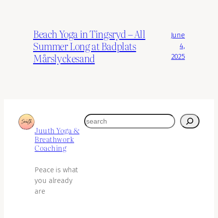
Beach Yoga in Tingsryd – All
June
Summer Long at Badplats
4,
Mårslyckesand
2025
search
Juuth Yoga &
Breathwork
Coaching
Peace is what
you already
are