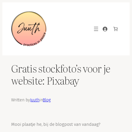
Skip
to
content
Gratis stockfoto’s voor je
website: Pixabay
Written by
Juuth
in
Blog
Mooi plaatje he, bij de blogpost van vandaag?