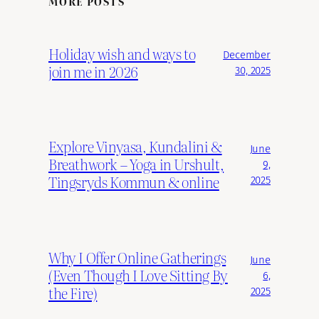
MORE POSTS
Holiday wish and ways to
December
join me in 2026
30, 2025
Explore Vinyasa, Kundalini &
June
Breathwork – Yoga in Urshult,
9,
Tingsryds Kommun & online
2025
Why I Offer Online Gatherings
June
(Even Though I Love Sitting By
6,
the Fire)
2025