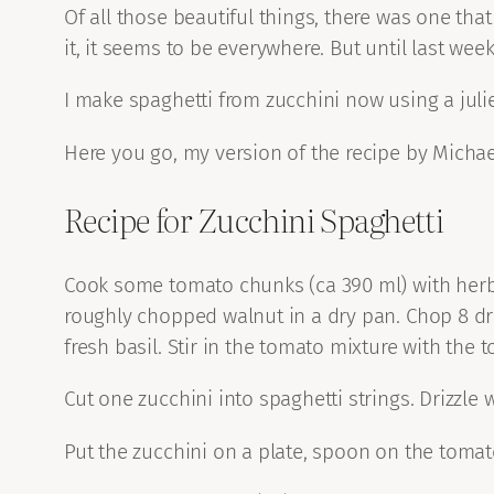
Of all those beautiful things, there was one that
it, it seems to be everywhere. But until last we
I make spaghetti from zucchini now using a julien
Here you go, my version of the recipe by Michae
Recipe for Zucchini Spaghetti
Cook some tomato chunks (ca 390 ml) with herbs
roughly chopped walnut in a dry pan. Chop 8 dr
fresh basil. Stir in the tomato mixture with the 
Cut one zucchini into spaghetti strings. Drizzle
Put the zucchini on a plate, spoon on the tomat