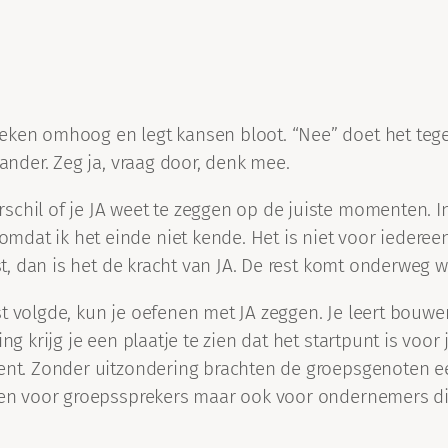
oeken omhoog en legt kansen bloot. “Nee” doet het te
 ander. Zeg ja, vraag door, denk mee.
schil of je JA weet te zeggen op de juiste momenten. I
dat ik het einde niet kende. Het is niet voor iedereen
st, dan is het de kracht van JA. De rest komt onderweg w
volgde, kun je oefenen met JA zeggen. Je leert bouwen op
ng krijg je een plaatje te zien dat het startpunt is voo
dient. Zonder uitzondering brachten de groepsgenoten 
lleen voor groepssprekers maar ook voor ondernemers d