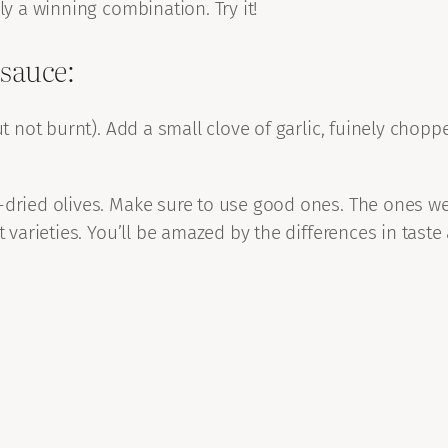
ly a winning combination. Try it!
 sauce:
ut not burnt). Add a small clove of garlic, fuinely chop
-dried olives. Make sure to use good ones. The ones we
nt varieties. You’ll be amazed by the differences in tas