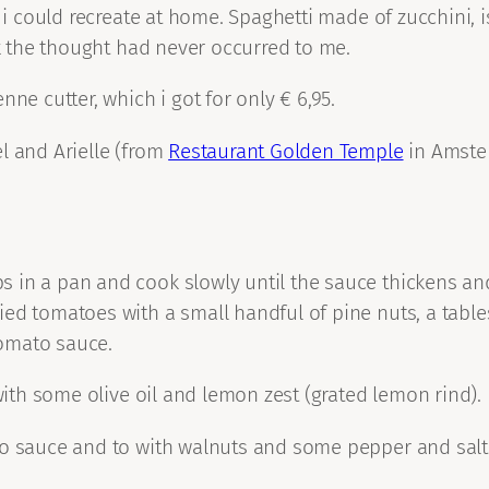
 i could recreate at home. Spaghetti made of zucchini, i
ek the thought had never occurred to me.
ne cutter, which i got for only € 6,95.
l and Arielle (from
Restaurant Golden Temple
in Amste
 in a pan and cook slowly until the sauce thickens and
ied tomatoes with a small handful of pine nuts, a tabl
tomato sauce.
 with some olive oil and lemon zest (grated lemon rind).
o sauce and to with walnuts and some pepper and salt a